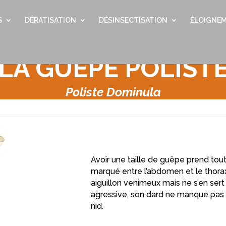
S
DÉRATISATION
DÉSINSECTISATION
ÉLOIGNEM
LA GUÊPE POLIST
Poliste Dominula
Avoir une taille de guêpe prend tout
marqué entre l’abdomen et le thor
aiguillon venimeux mais ne s’en ser
agressive, son dard ne manque pas d
nid.