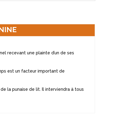
NINE
nnel recevant une plainte d’un de ses
emps est un facteur important de
e la punaise de lit. Il interviendra à tous