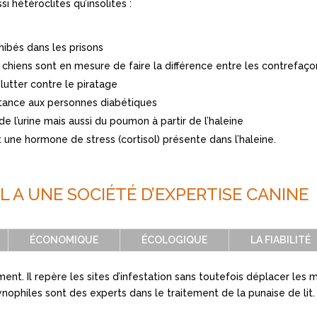
 hétéroclites qu’insolites :
ibés dans les prisons
chiens sont en mesure de faire la différence entre les contrefaço
lutter contre le piratage
stance aux personnes diabétiques
e l’urine mais aussi du poumon à partir de l’haleine
 une hormone de stress (cortisol) présente dans l’haleine.
L A UNE SOCIÉTÉ D’EXPERTISE CANINE
ÉCONOMIQUE
ÉCOLOGIQUE
LA FIABILITÉ
nt. Il repère les sites d’infestation sans toutefois déplacer les 
cynophiles sont des experts dans le traitement de la punaise de lit.