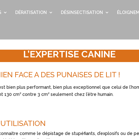
S
DÉRATISATION
DÉSINSECTISATION
ÉLOIGNEM
L’EXPERTISE CANINE
EN FACE A DES PUNAISES DE LIT !
est bien plus performant, bien plus exceptionnel que celui de l’
int 130 cm² contre 3 cm² seulement chez l’être humain.
 UTILISATION
onnaitre comme le dépistage de stupéfiants, d’explosifs ou de pe